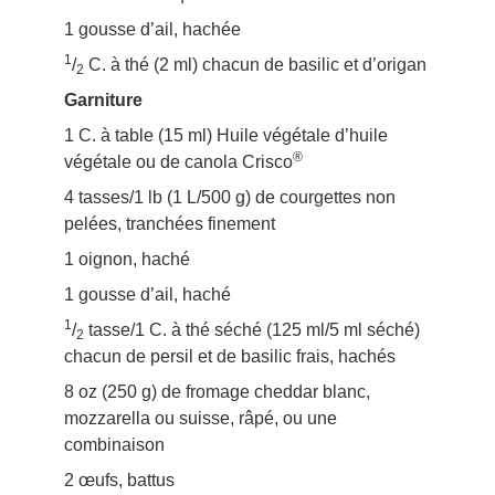
1 gousse d’ail, hachée
1
/
C. à thé (2 ml) chacun de basilic et d’origan
2
Garniture
1 C. à table (15 ml) Huile végétale d’huile
®
végétale ou de canola Crisco
4 tasses/1 lb (1 L/500 g) de courgettes non
pelées, tranchées finement
1 oignon, haché
1 gousse d’ail, haché
1
/
tasse/1 C. à thé séché (125 ml/5 ml séché)
2
chacun de persil et de basilic frais, hachés
8 oz (250 g) de fromage cheddar blanc,
mozzarella ou suisse, râpé, ou une
combinaison
2 œufs, battus