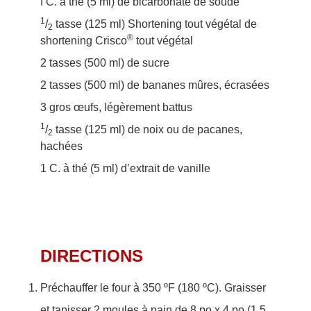
I C. à thé (5 ml) de bicarbonate de soude
1
/
tasse (125 ml) Shortening tout végétal de
2
®
shortening Crisco
tout végétal
2 tasses (500 ml) de sucre
2 tasses (500 ml) de bananes mûres, écrasées
3 gros œufs, légèrement battus
1
/
tasse (125 ml) de noix ou de pacanes,
2
hachées
1 C. à thé (5 ml) d’extrait de vanille
DIRECTIONS
Préchauffer le four à 350 ºF (180 ºC). Graisser
et tapisser 2 moules à pain de 8 po x 4 po (1,5