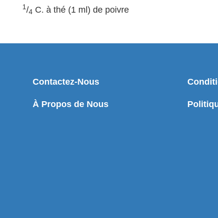
1
/
C. à thé (1 ml) de poivre
4
Contactez-Nous
Condit
À Propos de Nous
Politiq